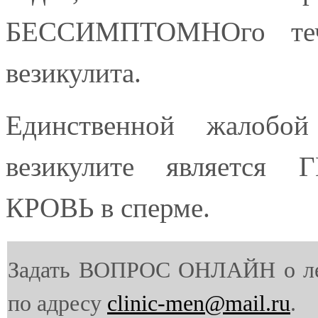
БЕССИМПТОМНОго тече
везикулита.
Единственной жалобо
везикулите являетс
КРОВЬ в сперме.
Задать ВОПРОС ОНЛАЙН о ле
по адресу
clinic-men@mail.ru
.