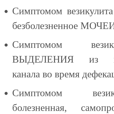
Симптомом везикулита
безболезненное МОЧ
Симптомом везик
ВЫДЕЛЕНИЯ из моч
канала во время дефека
Симптомом везик
болезненная, самопр