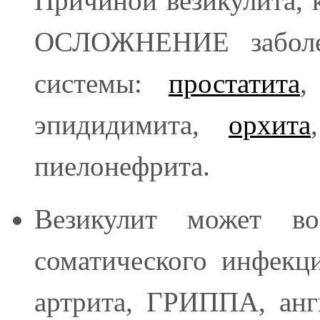
Причиной везикулита, к
ОСЛОЖНЕНИЕ заболе
системы:
простатита
эпидидимита,
орхита
пиелонефрита.
Везикулит может в
соматического инфекци
артрита, ГРИППА, анг